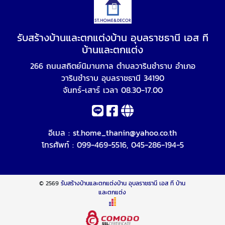
รับสร้างบ้านและตกแต่งบ้าน อุบลราชธานี เอส ที
บ้านและตกแต่ง
266 ถนนสถิตย์นิมานกาล ตำบลวารินชำราบ อำเภอ
วารินชำราบ อุบลราชธานี 34190
จันทร์-เสาร์ เวลา 08.30-17.00
อีเมล :
st.home_thanin@yahoo.co.th
โทรศัพท์ :
099-469-5516
,
045-286-194-5
© 2569
รับสร้างบ้านและตกแต่งบ้าน อุบลราชธานี เอส ที บ้าน
และตกแต่ง