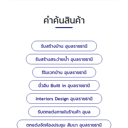
คำค้นสินค้า
รับสร้างบ้าน อุบลราชธานี
รับสร้างสระว่ายน้ำ อุบลราชธานี
รีโนเวทบ้าน อุบลราชธานี
บิ้วอิน Built in อุบลราชธานี
Interiors Design อุบลราชธานี
รับตกแต่งภายในร้านค้า อุบล
ตกแต่งจัดห้องประชุม สัมนา อุบลราชธานี