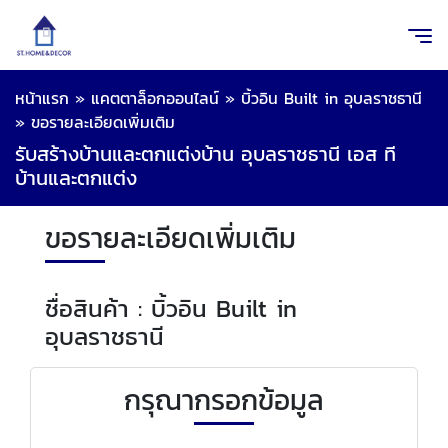
หน้าแรก
»
แคตตาล็อกออนไลน์
»
บิ้วอิน Built in อุบลราชธานี
»
ขอรายละเอียดเพิ่มเติม
รับสร้างบ้านและตกแต่งบ้าน อุบลราชธานี เอส ที
บ้านและตกแต่ง
ขอรายละเอียดเพิ่มเติม
ชื่อสินค้า : บิ้วอิน Built in
อุบลราชธานี
กรุณากรอกข้อมูล