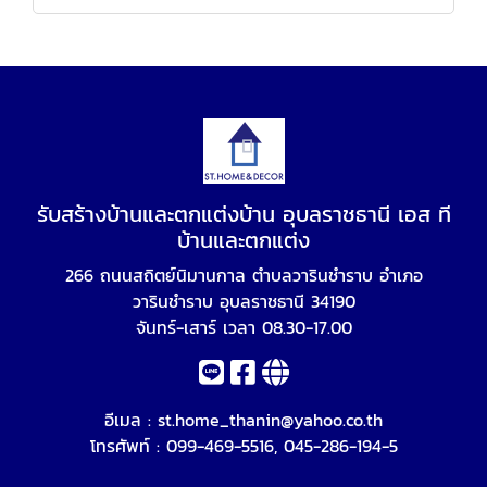
รับสร้างบ้านและตกแต่งบ้าน อุบลราชธานี เอส ที
บ้านและตกแต่ง
266 ถนนสถิตย์นิมานกาล ตำบลวารินชำราบ อำเภอ
วารินชำราบ อุบลราชธานี 34190
จันทร์-เสาร์ เวลา 08.30-17.00
อีเมล :
st.home_thanin@yahoo.co.th
โทรศัพท์ :
099-469-5516
,
045-286-194-5