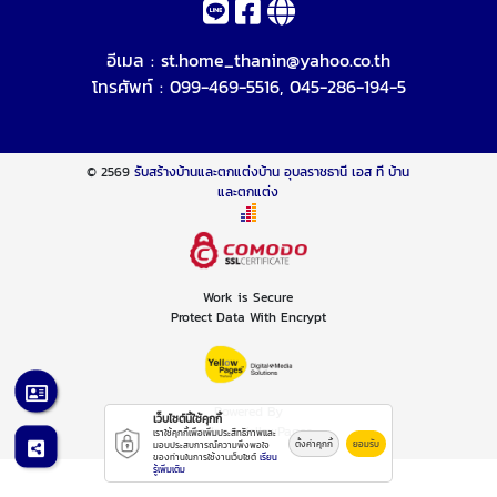
อีเมล :
st.home_thanin@yahoo.co.th
โทรศัพท์ :
099-469-5516
,
045-286-194-5
© 2569
รับสร้างบ้านและตกแต่งบ้าน อุบลราชธานี เอส ที บ้าน
และตกแต่ง
Work is Secure
Protect Data With Encrypt
Powered By
เว็บไซต์นี้ใช้คุกกี้
Thailand YellowPages
เราใช้คุกกี้เพื่อเพิ่มประสิทธิภาพและ
ตั้งค่าคุกกี้
ยอมรับ
มอบประสบการณ์ความพึงพอใจ
ของท่านในการใช้งานเว็บไซต์
เรียน
รู้เพิ่มเติม