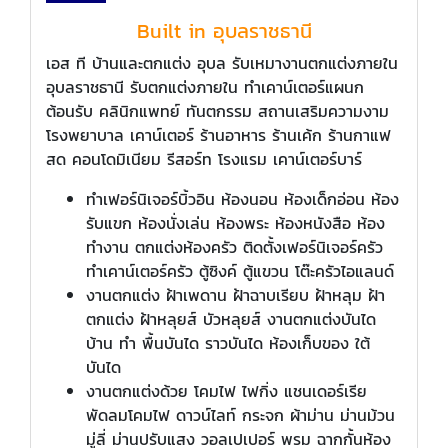
Built in อุบลราชธานี
เอส ที บ้านและตกแต่ง อุบล รับเหมางานตกแต่งภายใน
อุบลราชธานี รับตกแต่งภายใน ทำเคาน์เตอร์แผนก
ต้อนรับ คลินิกแพทย์ ทันตกรรม สถานเสริมความงาม
โรงพยาบาล เคาน์เตอร์ ร้านอาหาร ร้านเค้ก ร้านกาแฟ
สด คอนโดมิเนียม รีสอร์ท โรงแรม เคาน์เตอร์บาร์
ทำเฟอร์นิเจอร์บิ้วอิน ห้องนอน ห้องเด็กอ่อน ห้อง
รับแขก ห้องนั่งเล่น ห้องพระ ห้องหนังสือ ห้อง
ทำงาน ตกแต่งห้องครัว ติดตั้งเฟอร์นิเจอร์ครัว
ทำเคาน์เตอร์ครัว ตู้ซิงค์ ตู้แขวน โต๊ะครัวไอแลนด์
งานตกแต่ง ฝ้าเพดาน ฝ้าฉาบเรียบ ฝ้าหลุม ฝ้า
ตกแต่ง ฝ้าหลุยส์ บัวหลุยส์ งานตกแต่งบันได
บ้าน ทำ พื้นบันได ราวบันได ห้องเก็บของ ใต้
บันได
งานตกแต่งด้วย โคมไฟ ไฟกิ่ง แชนเดอร์เรีย
พัดลมโคมไฟ ดาวน์ไลท์ กระจก ผ้าม่าน ม่านม้วน
มู่ลี่ ม่านปรับแสง วอลเปเปอร์ พรม ฉากกั้นห้อง