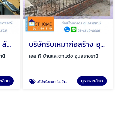
ตกแต่งจัดห้องประชุม สัมนา อุบลราชธานี
บริษัทรับเหมาก่อสร้าง อุบลราชธานี
านี
เอส ที บ้านและตกแต่ง อุบลราชธานี
ะเอียด
ดูรายละเอียด
บริษัทรับเหมาก่อสร้าง อุบลราชธานี