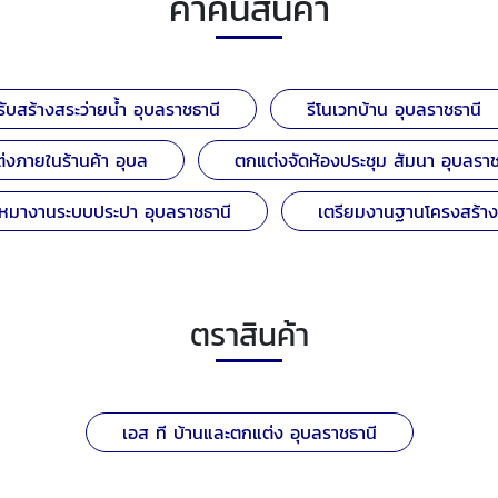
คำค้นสินค้า
รับสร้างสระว่ายน้ำ อุบลราชธานี
รีโนเวทบ้าน อุบลราชธานี
่งภายในร้านค้า อุบล
ตกแต่งจัดห้องประชุม สัมนา อุบลราช
ับเหมางานระบบประปา อุบลราชธานี
เตรียมงานฐานโครงสร้าง
ตราสินค้า
เอส ที บ้านและตกแต่ง อุบลราชธานี