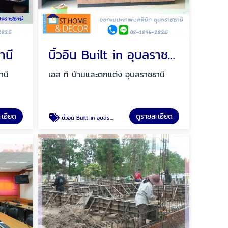
านี
บิ้วอิน Built in อุบลราชธานี
านี
เอส ที บ้านและตกแต่ง อุบลราชธานี
ะเอียด
ดูรายละเอียด
บิ้วอิน Built in อุบลราชธานี