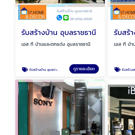
รับสร้างบ้าน อุบลราชธานี
เอส ที บ้านและตกแต่ง อุบลราชธานี
เอส ที บ้
ดูรายละเอียด
รับสร้างบ้าน อุบลราชธานี
รับสร้างสระว่า