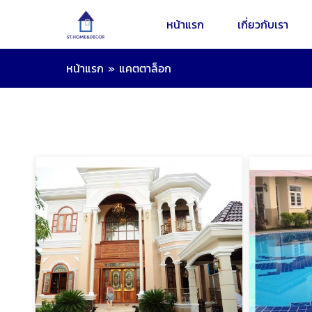
หน้าแรก
เกี่ยวกับเรา
หน้าแรก
»
แคตตาล็อก