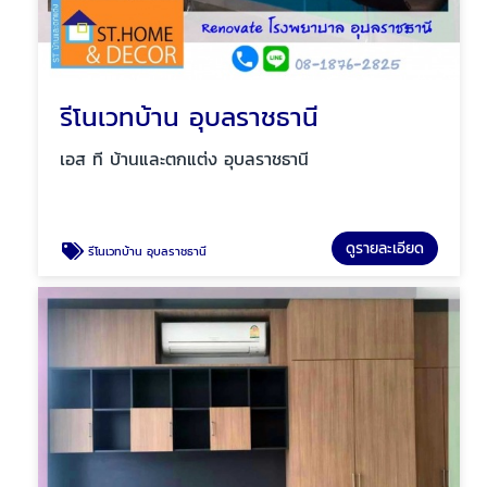
รีโนเวทบ้าน อุบลราชธานี
เอส ที บ้านและตกแต่ง อุบลราชธานี
ดูรายละเอียด
รีโนเวทบ้าน อุบลราชธานี