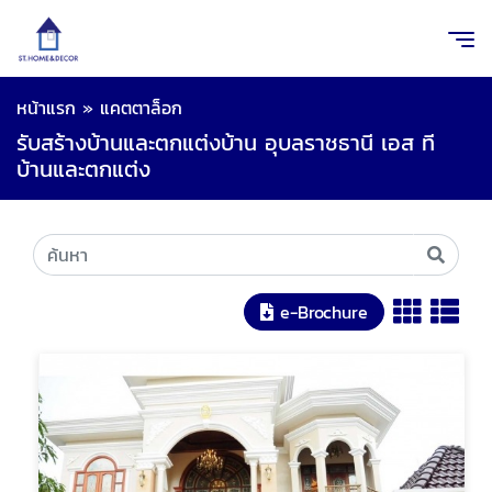
หน้าแรก
»
แคตตาล็อก
รับสร้างบ้านและตกแต่งบ้าน อุบลราชธานี เอส ที
บ้านและตกแต่ง
e-Brochure