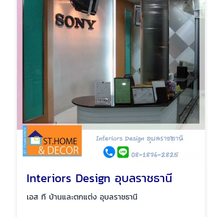
Interiors Design อุบลราชธานี
เอส ที บ้านและตกแต่ง อุบลราชธานี