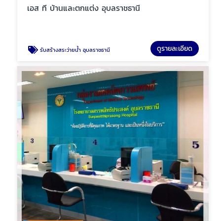
เอส ที บ้านและตกแต่ง อุบลราชธานี
ดูรายละเอียด
รับสร้างสระว่ายน้ำ อุบลราชธานี