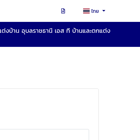
ไทย
แต่งบ้าน อุบลราชธานี เอส ที บ้านและตกแต่ง